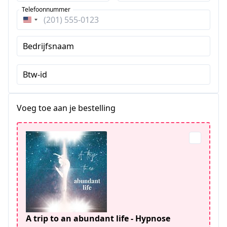
Telefoonnummer
Verenigde
Staten
Bedrijfsnaam
+1
Btw-id
Voeg toe aan je bestelling
A trip to an abundant life - Hypnose