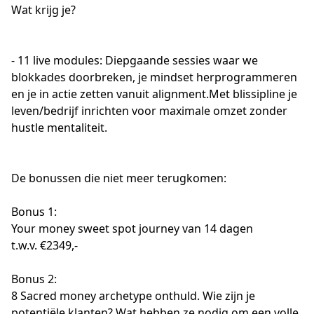
Wat krijg je?
- 11 live modules: Diepgaande sessies waar we 
blokkades doorbreken, je mindset herprogrammeren 
en je in actie zetten vanuit alignment.Met blissipline je 
leven/bedrijf inrichten voor maximale omzet zonder 
hustle mentaliteit.
De bonussen die niet meer terugkomen:
Bonus 1:
Your money sweet spot journey van 14 dagen
t.w.v. €2349,-
Bonus 2:
8 Sacred money archetype onthuld. Wie zijn je 
potentiële klanten? Wat hebben ze nodig om een volle 