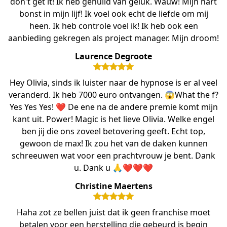
don't get it! Ik heb gehuild van geluk. Wauw! Mijn hart
bonst in mijn lijf! Ik voel ook echt de liefde om mij
heen. Ik heb controle voel ik! Ik heb ook een
aanbieding gekregen als project manager. Mijn droom!
Laurence Degroote
Hey Olivia, sinds ik luister naar de hypnose is er al veel
veranderd. Ik heb 7000 euro ontvangen. 😱What the f?
Yes Yes Yes! ❤️ De ene na de andere premie komt mijn
kant uit. Power! Magic is het lieve Olivia. Welke engel
ben jij die ons zoveel betovering geeft. Echt top,
gewoon de max! Ik zou het van de daken kunnen
schreeuwen wat voor een prachtvrouw je bent. Dank
u. Dank u 🙏❤️❤️❤️
Christine Maertens
Haha zot ze bellen juist dat ik geen franchise moet
betalen voor een herstelling die gebeurd is begin