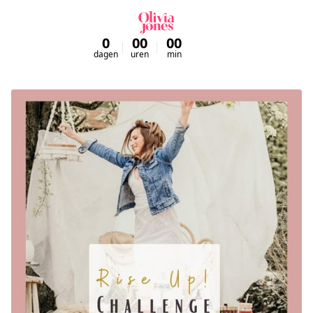
0
00
00
00
dagen
uren
min
sec