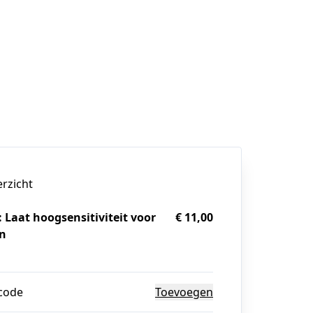
erzicht
 Laat hoogsensitiviteit voor
€ 11,00
en
g
code
Toevoegen