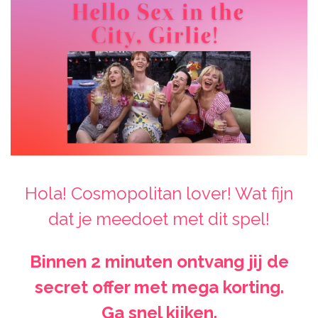
Hola! Cosmopolitan lover! Wat fijn
dat je meedoet met dit spel!
Binnen 2 minuten ontvang jij de
secret offer met mega korting.
Ga snel kijken.